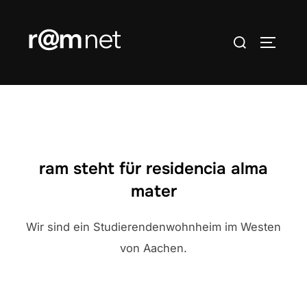
Zum
Inhalt
Suchen
SEITEN
springen
nach:
ram steht für residencia alma
mater
Wir sind ein Studierendenwohnheim im Westen
von Aachen.